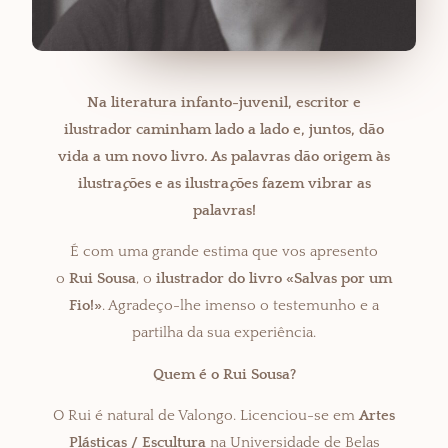
Na literatura infanto-juvenil, escritor e
ilustrador caminham lado a lado e, juntos, dão
vida a um novo livro. As palavras dão origem às
ilustra
ç
ões e as ilustra
ç
ões fazem vibrar as
palavras!
É com uma grande estima que vos apresento
o
Rui Sousa
, o
ilustrador do livro «Salvas por um
Fio!»
. Agradeço-lhe imenso o testemunho e a
partilha da sua experiência.
Quem é o Rui Sousa?
O Rui é natural de Valongo. Licenciou-se em
Artes
Plásticas / Escultura
na Universidade de Belas