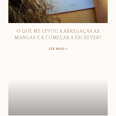
O QUE ME LEVOU A ARREGAÇAR AS
MANGAS E A COMEÇAR A ESCREVER?
LER MAIS »