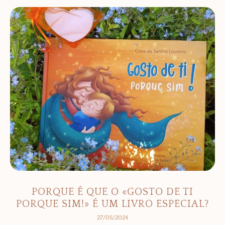
PORQUE É QUE O «GOSTO DE TI
PORQUE SIM!» É UM LIVRO ESPECIAL?
27/05/2024