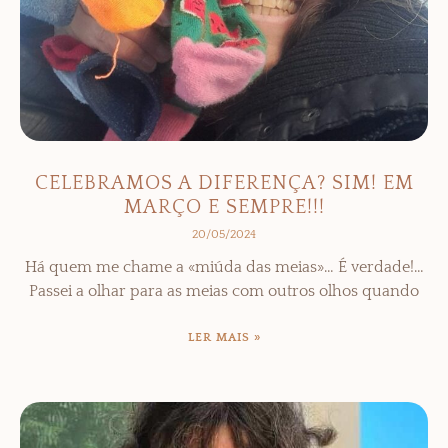
CELEBRAMOS A DIFERENÇA? SIM! EM
MARÇO E SEMPRE!!!
20/05/2024
Há quem me chame a «miúda das meias»… É verdade!…
Passei a olhar para as meias com outros olhos quando
LER MAIS »