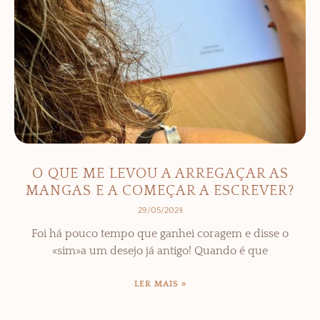
O QUE ME LEVOU A ARREGAÇAR AS
MANGAS E A COMEÇAR A ESCREVER?
29/05/2024
Foi há pouco tempo que ganhei coragem e disse o
«sim»a um desejo já antigo! Quando é que
LER MAIS »